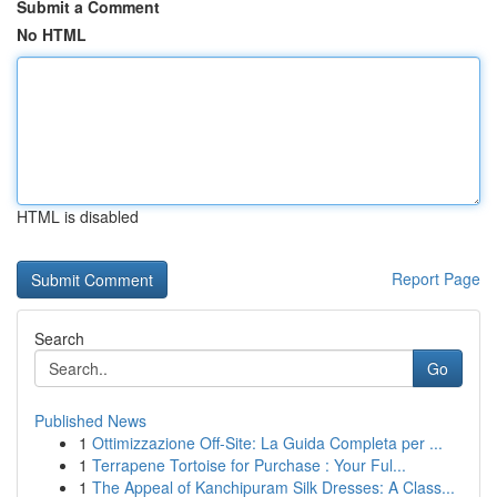
Submit a Comment
No HTML
HTML is disabled
Report Page
Search
Go
Published News
1
Ottimizzazione Off-Site: La Guida Completa per ...
1
Terrapene Tortoise for Purchase : Your Ful...
1
The Appeal of Kanchipuram Silk Dresses: A Class...