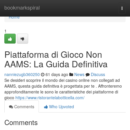
Home
bookmarkspiral
Togg
navi
Home
1
Piattaforma di Gioco Non
AAMS: La Guida Definitiva
nanniezugb360250
61 days ago
News
Discuss
Se desideri scoprire il mondo dei casino online non collegati ad
AAMS, questa guida definitiva è progettata per te . Affronteremo
approfonditamente le sono le caratteristiche dei piattaforme di
gioco
https://www.ristorantelabotticella.com/
Comments
Who Upvoted
Comments