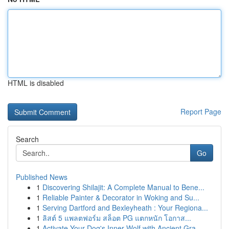
HTML is disabled
Report Page
Search
Go
Published News
1
Discovering Shilajit: A Complete Manual to Bene...
1
Reliable Painter & Decorator in Woking and Su...
1
Serving Dartford and Bexleyheath : Your Regiona...
1
ลิสต์ 5 แพลตฟอร์ม สล็อต PG แตกหนัก โอกาส...
1
Activate Your Dog's Inner Wolf with Ancient Gra...