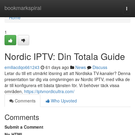
Home
bookmarkspiral
Togg
navi
Home
1
Nordic IPTV: Din Totala Guide
emiliacdqo661243
61 days ago
News
Discuss
Letar du till ett utmärkt lösning att att Nordiska TV-kanaler? Denna
presentation tar dig via omgivningen av Nordic IPTV, med vilka de
är till konfigurera ett bästa tjänsten för. Vi behöver täck vissa
områden,
https://iptvnordicultra.com/
Comments
Who Upvoted
Comments
Submit a Comment
No HTML