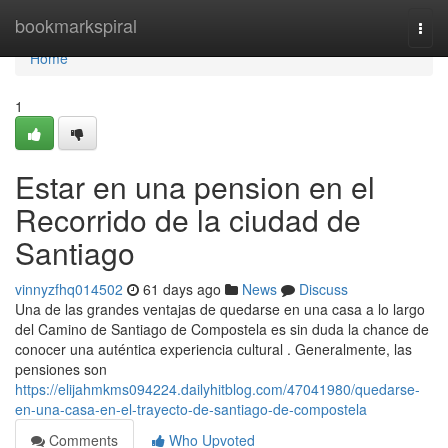
Home
bookmarkspiral
Togg
navi
Home
1
Estar en una pension en el
Recorrido de la ciudad de
Santiago
vinnyzfhq014502
61 days ago
News
Discuss
Una de las grandes ventajas de quedarse en una casa a lo largo
del Camino de Santiago de Compostela es sin duda la chance de
conocer una auténtica experiencia cultural . Generalmente, las
pensiones son
https://elijahmkms094224.dailyhitblog.com/47041980/quedarse-
en-una-casa-en-el-trayecto-de-santiago-de-compostela
Comments
Who Upvoted