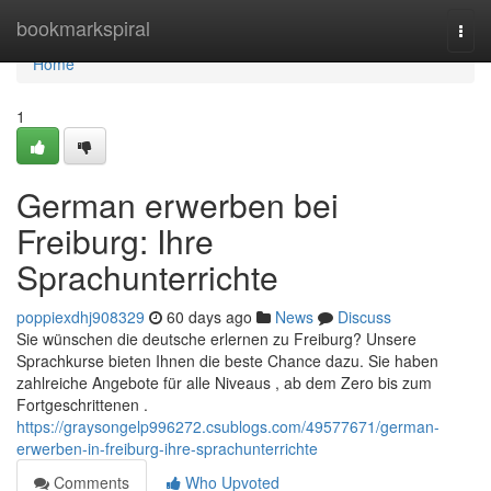
Home
bookmarkspiral
Togg
navi
Home
1
German erwerben bei
Freiburg: Ihre
Sprachunterrichte
poppiexdhj908329
60 days ago
News
Discuss
Sie wünschen die deutsche erlernen zu Freiburg? Unsere
Sprachkurse bieten Ihnen die beste Chance dazu. Sie haben
zahlreiche Angebote für alle Niveaus , ab dem Zero bis zum
Fortgeschrittenen .
https://graysongelp996272.csublogs.com/49577671/german-
erwerben-in-freiburg-ihre-sprachunterrichte
Comments
Who Upvoted