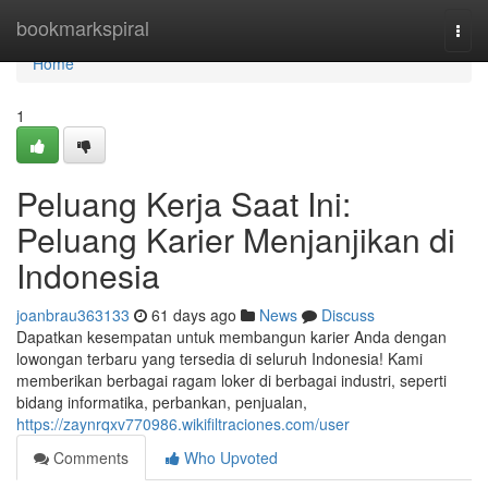
Home
bookmarkspiral
Togg
navi
Home
1
Peluang Kerja Saat Ini:
Peluang Karier Menjanjikan di
Indonesia
joanbrau363133
61 days ago
News
Discuss
Dapatkan kesempatan untuk membangun karier Anda dengan
lowongan terbaru yang tersedia di seluruh Indonesia! Kami
memberikan berbagai ragam loker di berbagai industri, seperti
bidang informatika, perbankan, penjualan,
https://zaynrqxv770986.wikifiltraciones.com/user
Comments
Who Upvoted