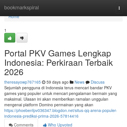
Home
bookmarkspiral
Togg
navi
Home
1
Portal PKV Games Lengkap
Indonesia: Perkiraan Terbaik
2026
theresayowp767165
59 days ago
News
Discuss
Sejumlah pengguna di Indonesia terus mencari bandar PKV
games yang populer untuk mencari pengalaman bermain yang
maksimal. Ulasan ini akan memberikan ramalan unggulan
mengenai platform Domino permainan yang akan
https://phoebenfpv036347.blogdon.net/situs-qq-arena-populer-
indonesia-prediksi-prima-2026-57814416
Comments
Who Upvoted