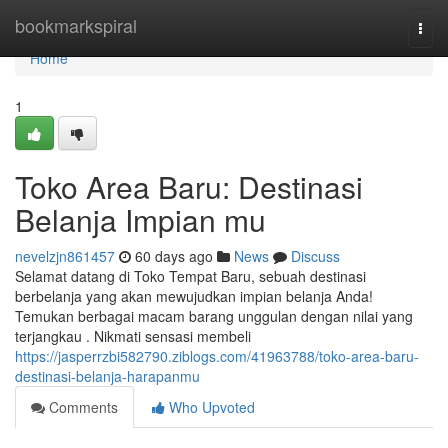
Home
bookmarkspiral
Togg
navi
Home
1
Toko Area Baru: Destinasi
Belanja Impian mu
nevelzjn861457
60 days ago
News
Discuss
Selamat datang di Toko Tempat Baru, sebuah destinasi
berbelanja yang akan mewujudkan impian belanja Anda!
Temukan berbagai macam barang unggulan dengan nilai yang
terjangkau . Nikmati sensasi membeli
https://jasperrzbi582790.ziblogs.com/41963788/toko-area-baru-
destinasi-belanja-harapanmu
Comments
Who Upvoted