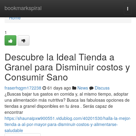
Home
bookmarkspiral
Togg
navi
Home
1
Descubre la Ideal Tienda a
Granel para Disminuir costos y
Consumir Sano
fraserhqgm172238
61 days ago
News
Discuss
¿Buscas bajar tus gastos en comida y, al mismo tiempo, adoptar
una alimentación más nutritiva? Busca las fabulosas opciones de
tiendas a granel disponibles en tu área . Serás capaz de
encontrar
https://shaunaipxw900551.vidublog.com/40201530/halla-la-mejor-
tienda-a-al-por-mayor-para-disminuir-costos-y-alimentarse-
saludable