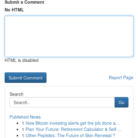
Submit a Comment
No HTML
HTML is disabled
Report Page
Search
Go
Published News
1
How Bitcoin investing alerts get the job done a...
1
Plan Your Future: Retirement Calculator & Self-...
1
Uther Peptides: The Future of Skin Renewal ?