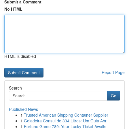
Submit a Comment
No HTML
HTML is disabled
Report Page
Search
Go
Published News
1
Trusted American Shipping Container Supplier
1
Geladeira Consul de 334 Litros: Um Guia Abr...
1
Fortune Game 789: Your Lucky Ticket Awaits