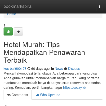
Home
bookmarkspiral
Togg
navi
Home
1
Hotel Murah: Tips
Mendapatkan Penawaran
Terbaik
kos-bali900178
60 days ago
News
Discuss
Mencari akomodasi terjangkau? Ada beberapa cara yang bisa
Anda gunakan untuk mendapatkan harga murah. Yang pertama,
manfaatkan menelaah biaya di banyak situs reservasi akomodasi
daring. Kemudian, pertimbangkan agar
https://cozzy.id/
Comments
Who Upvoted