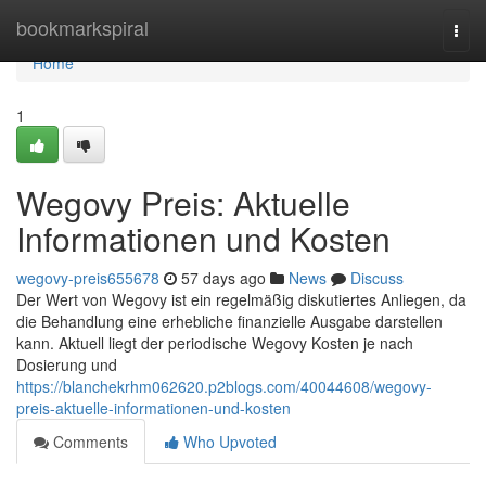
Home
bookmarkspiral
Togg
navi
Home
1
Wegovy Preis: Aktuelle
Informationen und Kosten
wegovy-preis655678
57 days ago
News
Discuss
Der Wert von Wegovy ist ein regelmäßig diskutiertes Anliegen, da
die Behandlung eine erhebliche finanzielle Ausgabe darstellen
kann. Aktuell liegt der periodische Wegovy Kosten je nach
Dosierung und
https://blanchekrhm062620.p2blogs.com/40044608/wegovy-
preis-aktuelle-informationen-und-kosten
Comments
Who Upvoted