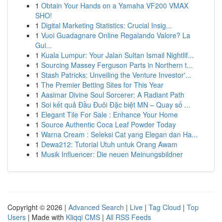
1
Obtain Your Hands on a Yamaha VF200 VMAX
SHO!
1
Digital Marketing Statistics: Crucial Insig...
1
Vuoi Guadagnare Online Regalando Valore? La
Gui...
1
Kuala Lumpur: Your Jalan Sultan Ismail Nightlif...
1
Sourcing Massey Ferguson Parts in Northern t...
1
Stash Patricks: Unveiling the Venture Investor'...
1
The Premier Betting Sites for This Year
1
Aasimar Divine Soul Sorcerer: A Radiant Path
1
Soi kết quả Đầu Đuôi Đặc biệt MN – Quay số ...
1
Elegant Tile For Sale : Enhance Your Home
1
Source Authentic Coca Leaf Powder Today
1
Warna Cream : Seleksi Cat yang Elegan dan Ha...
1
Dewa212: Tutorial Utuh untuk Orang Awam
1
Musik Influencer: Die neuen Meinungsbildner
Copyright © 2026 |
Advanced Search
|
Live
|
Tag Cloud
|
Top
Users
| Made with
Kliqqi CMS
|
All RSS Feeds