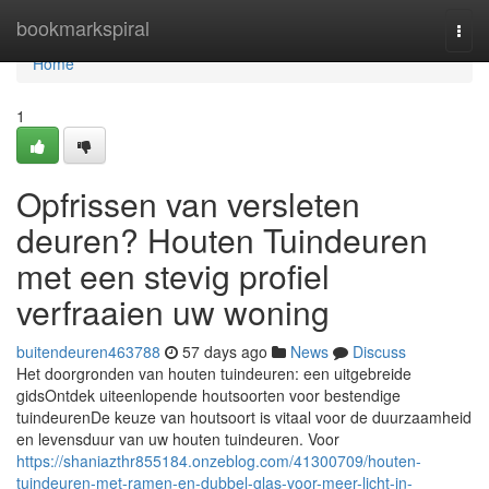
Home
bookmarkspiral
Togg
navi
Home
1
Opfrissen van versleten
deuren? Houten Tuindeuren
met een stevig profiel
verfraaien uw woning
buitendeuren463788
57 days ago
News
Discuss
Het doorgronden van houten tuindeuren: een uitgebreide
gidsOntdek uiteenlopende houtsoorten voor bestendige
tuindeurenDe keuze van houtsoort is vitaal voor de duurzaamheid
en levensduur van uw houten tuindeuren. Voor
https://shaniazthr855184.onzeblog.com/41300709/houten-
tuindeuren-met-ramen-en-dubbel-glas-voor-meer-licht-in-