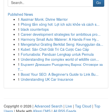
Go
Published News
1
Aasimar Monk: Divine Warrior
1
Phòng tắm xông hơi: Lợi ích sức khỏe và cách s...
1
black countertops
1
Career development strategies for ambitious pro...
1
Harmony Small Auto Waterer: A Hands-Free Hy...
1
Mengetahui Grating Berkilat Seng: Keunggulan da...
1
Kubet: Sân Chơi Giải Trí Cá Cược Cao Cấp
1
Fortunabola: Panduan Lengkap untuk Pemula
1
Understanding the complex world of wildlife con...
1
Бързият Домашен Ръкоделец Варна: Отговори за
Т...
1
Boost Your SEO: A Beginner's Guide to Link Bu...
1
Understanding UK Car Insurance
Copyright © 2026 |
Advanced Search
|
Live
|
Tag Cloud
|
Top
Users
| Made with
Kliqqi CMS
|
All RSS Feeds