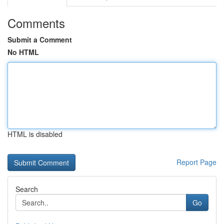
Comments
Submit a Comment
No HTML
HTML is disabled
Report Page
Search
Go