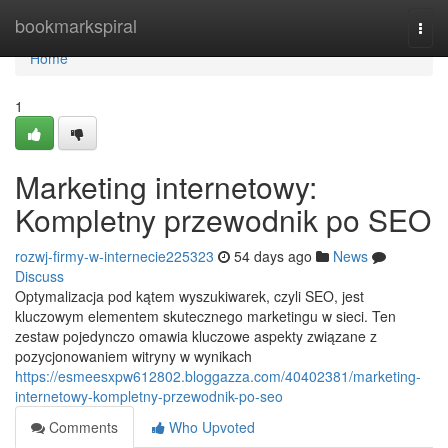
Home
bookmarkspiral
Togg
navi
Home
1
Marketing internetowy:
Kompletny przewodnik po SEO
rozwj-firmy-w-internecie225323
54 days ago
News
Discuss
Optymalizacja pod kątem wyszukiwarek, czyli SEO, jest
kluczowym elementem skutecznego marketingu w sieci. Ten
zestaw pojedynczo omawia kluczowe aspekty związane z
pozycjonowaniem witryny w wynikach
https://esmeesxpw612802.bloggazza.com/40402381/marketing-
internetowy-kompletny-przewodnik-po-seo
Comments
Who Upvoted