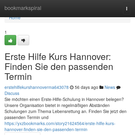
Home
bookmarkspiral
Togg
navi
Home
1
Erste Hilfe Kurs Hannover:
Finden Sie den passenden
Termin
erstehilfekurshannoverma643078
56 days ago
News
Discuss
Sie möchten einen Erste-Hilfe-Schulung in Hannover belegen?
Unsere Organisation bietet in regelmäßigen Abständen
Schulungen zum Thema Lebensrettung an. Finden Sie jetzt den
passenden Termin und
https://yxzbookmarks.com/story21624564/erste-hilfe-kurs-
hannover-finden-sie-den-passenden-termin