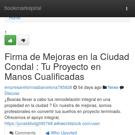
Home
bookmarkspiral
Togg
navi
Home
1
Firma de Mejoras en la Ciudad
Condal : Tu Proyecto en
Manos Cualificadas
empresareformasbarcelona785828
54 days ago
News
Discuss
¿Buscas llevar a cabo tus remodelación integral en una
propiedad en la ciudad ? En nuestra de mejoras, somos
profesionales en convertir tus sueños en proyecto terminado.
Ofrecemos el apoyo integral,
https://junaiddvdg095768.wikiworldstock.com/user
Comments
Who Upvoted