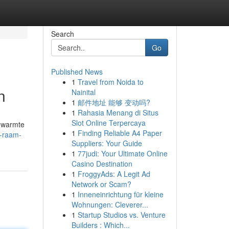
Search
Go
Published News
1
Travel from Noida to
n
Nainital
1
邮件地址 能够 变动吗?
1
Rahasia Menang di Situs
Slot Online Terpercaya
t warmte
1
Finding Reliable A4 Paper
t-raam-
Suppliers: Your Guide
1
77judi: Your Ultimate Online
Casino Destination
1
FroggyAds: A Legit Ad
Network or Scam?
1
Inneneinrichtung für kleine
Wohnungen: Cleverer...
1
Startup Studios vs. Venture
Builders : Which...