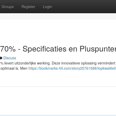
Groups
Register
Login
 70% - Specificaties en Pluspunte
Discuss
0% levert uitzonderlijke werking. Deze innovatieve oplossing verminder
ng optimaal is. Men
https://bookmarks-hit.com/story25761588/topkwalitei