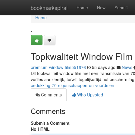
Home
bookmarkspiral
Home
New
Submit
Home
1
Topkwaliteit Window Film
premium-window-film551676
55 days ago
News
Dit topkwaliteit window film met een transmissie van 7
verlies aanzienlijk, terwijl tegelijkertijd het beschermi
bedekking-70-eigenschappen-en-voordelen
Comments
Who Upvoted
Comments
Submit a Comment
No HTML