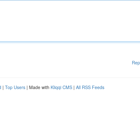
Rep
d
|
Top Users
| Made with
Kliqqi CMS
|
All RSS Feeds