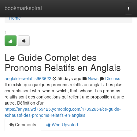
Home
bookmarkspiral
Togg
navi
Home
1
Le Guide Complet des
Pronoms Relatifs en Anglais
anglaislesrelatifs963622
55 days ago
News
Discuss
Il n’existe que quelques pronoms relatifs en anglais. Les plus
courants sont who, whom, which, that, whose. Les pronoms
relatifs sont des conjonctions qui relient une proposition à une
autre. Définition d’un
https://anyaalwd759425.yomoblog.com/47392654/ce-guide-
exhaustif-des-pronoms-relatifs-en-anglais
Comments
Who Upvoted