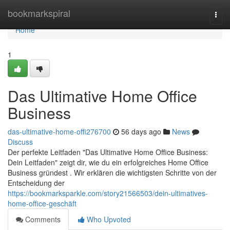
Home
bookmarkspiral
Togg
navi
Home
1
Das Ultimative Home Office
Business
das-ultimative-home-offi276700
56 days ago
News
Discuss
Der perfekte Leitfaden "Das Ultimative Home Office Business:
Dein Leitfaden" zeigt dir, wie du ein erfolgreiches Home Office
Business gründest . Wir erklären die wichtigsten Schritte von der
Entscheidung der
https://bookmarksparkle.com/story21566503/dein-ultimatives-
home-office-geschäft
Comments
Who Upvoted