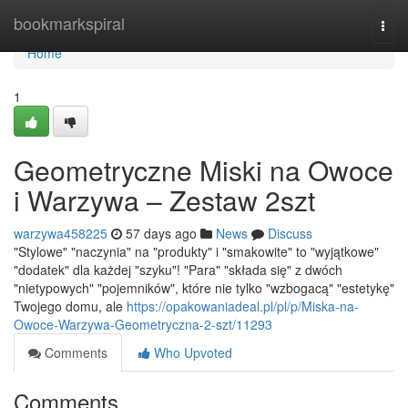
Home
bookmarkspiral
Togg
navi
Home
1
Geometryczne Miski na Owoce
i Warzywa – Zestaw 2szt
warzywa458225
57 days ago
News
Discuss
"Stylowe" "naczynia" na "produkty" i "smakowite" to "wyjątkowe"
"dodatek" dla każdej "szyku"! "Para" "składa się" z dwóch
"nietypowych" "pojemników", które nie tylko "wzbogacą" "estetykę"
Twojego domu, ale
https://opakowaniadeal.pl/pl/p/Miska-na-
Owoce-Warzywa-Geometryczna-2-szt/11293
Comments
Who Upvoted
Comments