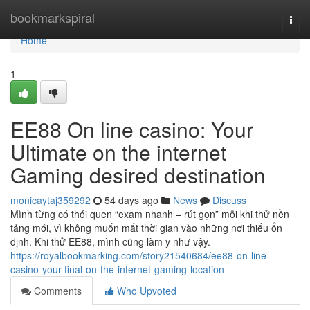
Home
bookmarkspiral
Togg
navi
Home
1
EE88 On line casino: Your
Ultimate on the internet
Gaming desired destination
monicaytaj359292
54 days ago
News
Discuss
Mình từng có thói quen “exam nhanh – rút gọn” mỗi khi thử nền
tảng mới, vì không muốn mất thời gian vào những nơi thiếu ổn
định. Khi thử EE88, mình cũng làm y như vậy.
https://royalbookmarking.com/story21540684/ee88-on-line-
casino-your-final-on-the-internet-gaming-location
Comments
Who Upvoted