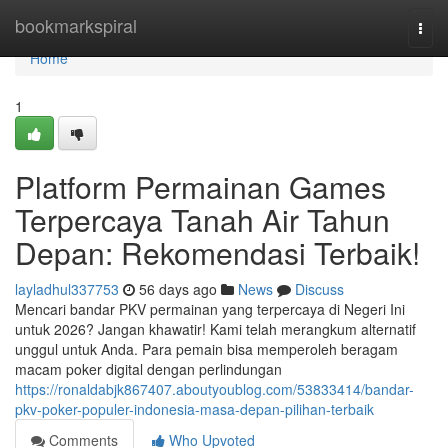
Home
bookmarkspiral
Togg
navi
Home
1
Platform Permainan Games
Terpercaya Tanah Air Tahun
Depan: Rekomendasi Terbaik!
layladhul337753
56 days ago
News
Discuss
Mencari bandar PKV permainan yang terpercaya di Negeri Ini
untuk 2026? Jangan khawatir! Kami telah merangkum alternatif
unggul untuk Anda. Para pemain bisa memperoleh beragam
macam poker digital dengan perlindungan
https://ronaldabjk867407.aboutyoublog.com/53833414/bandar-
pkv-poker-populer-indonesia-masa-depan-pilihan-terbaik
Comments
Who Upvoted