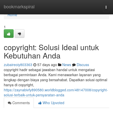
Home
bookmarkspiral
Togg
navi
Home
1
copyright: Solusi Ideal untuk
Kebutuhan Anda
zubaireoiy803363
57 days ago
News
Discuss
copyright hadir sebagai jawaban handal untuk mengatasi
berbagai permintaan Anda. Kami menawarkan layanan yang
lengkap dengan biaya yang bersahabat. Dapatkan solusi optimal
hanya di copyright,
https://zaynabivfy890580.worldblogged.com/48147008/copyright-
solusi-terbaik-untuk-persyaratan-anda
Comments
Who Upvoted