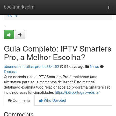
Home
bookmarkspiral
Togg
navi
Home
1
Guia Completo: IPTV Smarters
Pro, a Melhor Escolha?
abonnement-atlas-pro-ibo384152
54 days ago
News
Discuss
Quer descobrir se o IPTV Smarters Pro é realmente uma
alternativa para seus momentos de lazer? Este material
detalhado examina tudo relacionados ao programa Smarters Pro,
incluindo suas funcionalidades
https://iptvportugal.website/
Comments
Who Upvoted
Comments