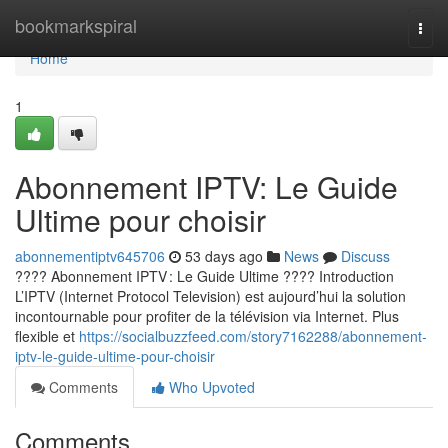
Home
bookmarkspiral
Togg
navi
Home
1
Abonnement IPTV: Le Guide
Ultime pour choisir
abonnementiptv645706
53 days ago
News
Discuss
???? Abonnement IPTV : Le Guide Ultime ???? Introduction
L’IPTV (Internet Protocol Television) est aujourd’hui la solution
incontournable pour profiter de la télévision via Internet. Plus
flexible et
https://socialbuzzfeed.com/story7162288/abonnement-
iptv-le-guide-ultime-pour-choisir
Comments
Who Upvoted
Comments