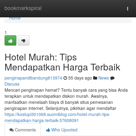
Home
bookmarkspiral
Togg
navi
Home
1
Hotel Murah: Tips
Mendapatkan Harga Terbaik
penginapandibandung813974
55 days ago
News
Discuss
Mencari penginapan hemat? Tentu banyak cara yang bisa Anda
terapkan untuk mendapatkan diskon murah. Awalnya,
manfaatkan menelaah biaya di banyak situs pemesanan
penginapan internet. Selanjutnya, pikirkan agar mendaftar
https://kostupi301068.suomiblog.com/hotel-murah-tips-
mendapatkan-harga-terbaik-57608091
Comments
Who Upvoted