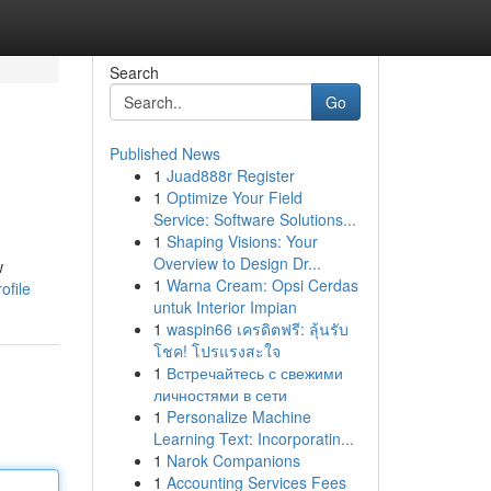
Search
Go
Published News
1
Juad888r Register
1
Optimize Your Field
Service: Software Solutions...
1
Shaping Visions: Your
Overview to Design Dr...
w
1
Warna Cream: Opsi Cerdas
ofile
untuk Interior Impian
1
waspin66 เครดิตฟรี: ลุ้นรับ
โชค! โปรแรงสะใจ
1
Встречайтесь с свежими
личностями в сети
1
Personalize Machine
Learning Text: Incorporatin...
1
Narok Companions
1
Accounting Services Fees