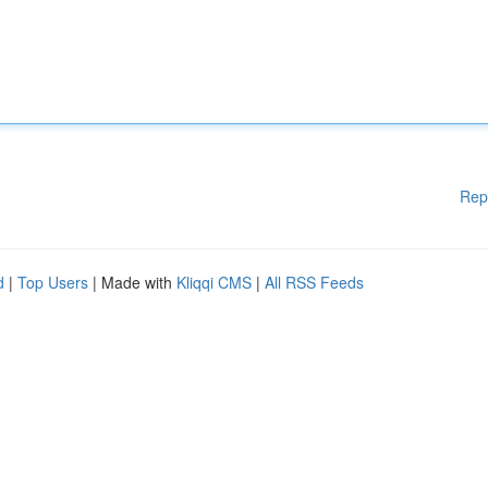
Rep
d
|
Top Users
| Made with
Kliqqi CMS
|
All RSS Feeds