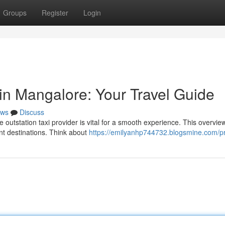
Groups
Register
Login
in Mangalore: Your Travel Guide
ws
Discuss
outstation taxi provider is vital for a smooth experience. This overvie
tant destinations. Think about
https://emilyanhp744732.blogsmine.com/pr