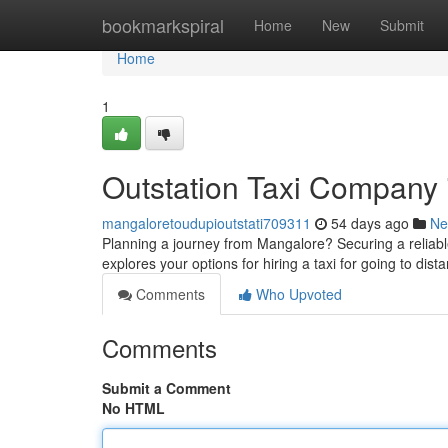
Home
bookmarkspiral
Home
New
Submit
Home
1
Outstation Taxi Company 
mangaloretoudupioutstati709311
54 days ago
Ne
Planning a journey from Mangalore? Securing a reliable 
explores your options for hiring a taxi for going to dis
Comments
Who Upvoted
Comments
Submit a Comment
No HTML