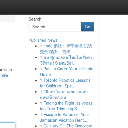
Search
Go
Published News
1
hh88 網站： 新手會員 試玩
獎金 秘訣， 簡單...
1
ชม ฟุตบอลสด โดยไม่เสียค่า
ใช้จ่าย ! Siam2Ball...
1
Puff La Carts: Your Ultimate
kanisme
Guide
ofile
1
Toronto Robotics Lessons
for Children : Spa...
1
วิธีแห่งกิเลน: เผยความลับ
แห่งสล็อตกิเลน
1
Finding the Right las vegas
top Tree Trimming S...
1
Escape to Paradise: Your
Jamaican Vacation Rent...
1
Culinary Oil: The Overview