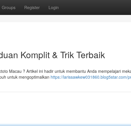
Groups
Register
Login
uan Komplit & Trik Terbaik
xtoto Macau ? Artikel ini hadir untuk membantu Anda mempelajari me
mpuh untuk mengoptimalkan
https://larissawkew031860.blog5star.com/pr