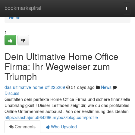
Home
bookmarkspiral
Togg
navi
Home
1
Dein Ultimative Home Office
Firma: Ihr Wegweiser zum
Triumph
das-ultimative-home-offi225209
51 days ago
News
Discuss
Gestalten dein perfekte Home Office Firma und sichere finanzielle
Unabhängigkeit ! Dieser Leitfaden zeigt dir, wie du das profitables
Online Unternehmen aufbaust . Von der Bestimmung des idealen
https://sashajenu564296.mybuzzblog.com/profile
Comments
Who Upvoted