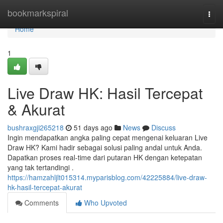
Home
bookmarkspiral
Togg
navi
Home
1
Live Draw HK: Hasil Tercepat
& Akurat
bushraxgji265218
51 days ago
News
Discuss
Ingin mendapatkan angka paling cepat mengenai keluaran Live
Draw HK? Kami hadir sebagai solusi paling andal untuk Anda.
Dapatkan proses real-time dari putaran HK dengan ketepatan
yang tak tertandingi .
https://hamzahljlt015314.myparisblog.com/42225884/live-draw-
hk-hasil-tercepat-akurat
Comments
Who Upvoted