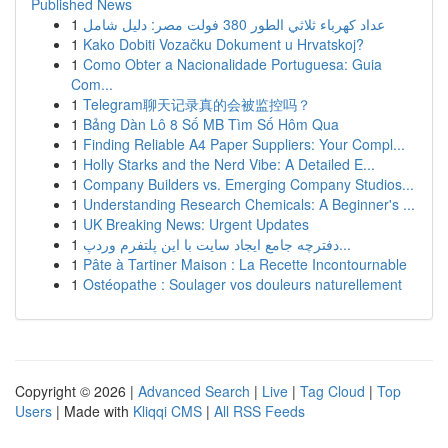
Published News
1
عداد كهرباء ثلاثي الطور 380 فولت مصر: دليل شامل
1
Kako Dobiti Vozačku Dokument u Hrvatskoj?
1
Como Obter a Nacionalidade Portuguesa: Guia
Com...
1
Telegram聊天记录真的会被监控吗？
1
Bảng Dàn Lô 8 Số MB Tìm Số Hôm Qua
1
Finding Reliable A4 Paper Suppliers: Your Compl...
1
Holly Starks and the Nerd Vibe: A Detailed E...
1
Company Builders vs. Emerging Company Studios...
1
Understanding Research Chemicals: A Beginner's ...
1
UK Breaking News: Urgent Updates
1
دفترچه جامع ایجاد سایت با این پلتفرم وردپ...
1
Pâte à Tartiner Maison : La Recette Incontournable
1
Ostéopathe : Soulager vos douleurs naturellement
Copyright © 2026 |
Advanced Search
|
Live
|
Tag Cloud
|
Top
Users
| Made with
Kliqqi CMS
|
All RSS Feeds