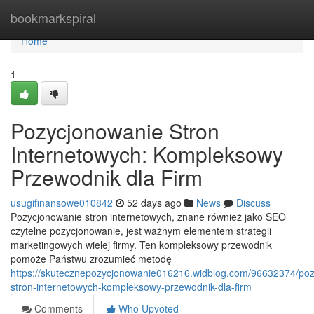
Home
bookmarkspiral
Home
1
Pozycjonowanie Stron
Internetowych: Kompleksowy
Przewodnik dla Firm
usugifinansowe010842
52 days ago
News
Discuss
Pozycjonowanie stron internetowych, znane również jako SEO
czytelne pozycjonowanie, jest ważnym elementem strategii
marketingowych wielej firmy. Ten kompleksowy przewodnik
pomoże Państwu zrozumieć metodę
https://skutecznepozycjonowanie016216.widblog.com/96632374/po
stron-internetowych-kompleksowy-przewodnik-dla-firm
Comments
Who Upvoted