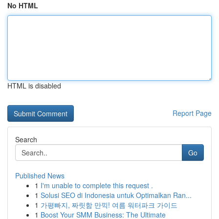
No HTML
HTML is disabled
Report Page
Search
Go
Published News
1
I'm unable to complete this request .
1
Solusi SEO di Indonesia untuk Optimalkan Ran...
1
가평빠지, 짜릿함 만끽! 여름 워터파크 가이드
1
Boost Your SMM Business: The Ultimate