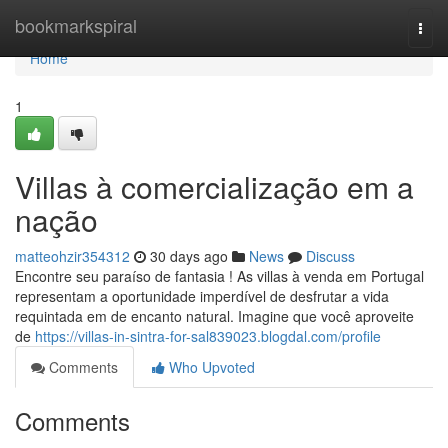
Home
bookmarkspiral
Togg
navi
Home
1
Villas à comercialização em a
nação
matteohzir354312
30 days ago
News
Discuss
Encontre seu paraíso de fantasia ! As villas à venda em Portugal
representam a oportunidade imperdível de desfrutar a vida
requintada em de encanto natural. Imagine que você aproveite
de
https://villas-in-sintra-for-sal839023.blogdal.com/profile
Comments
Who Upvoted
Comments