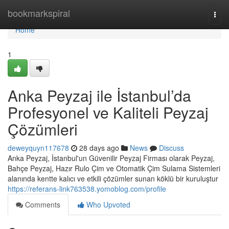
Home
bookmarkspiral
Togg
navi
Home
1
Anka Peyzaj ile İstanbul’da
Profesyonel ve Kaliteli Peyzaj
Çözümleri
deweyquyn117678
28 days ago
News
Discuss
Anka Peyzaj, İstanbul'un Güvenilir Peyzaj Firması olarak Peyzaj,
Bahçe Peyzaj, Hazır Rulo Çim ve Otomatik Çim Sulama Sistemleri
alanında kentte kalıcı ve etkili çözümler sunan köklü bir kuruluştur
https://referans-link763538.yomoblog.com/profile
Comments
Who Upvoted