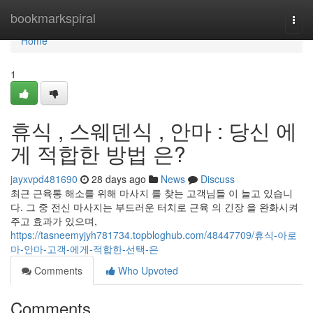
Home
bookmarkspiral
Togg
navi
Home
1
휴식 , 스웨덴식 , 안마 : 당신 에
게 적합한 방법 은?
jayxvpd481690
28 days ago
News
Discuss
최근 근육통 해소를 위해 마사지 를 찾는 고객님들 이 늘고 있습니
다. 그 중 전신 마사지는 부드러운 터치로 근육 의 긴장 을 완화시켜
주고 효과가 있으며,
https://tasneemyjyh781734.topbloghub.com/48447709/휴식-아로
마-안마-고객-에게-적합한-선택-은
Comments
Who Upvoted
Comments