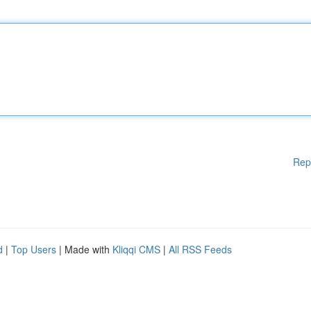
Rep
d
|
Top Users
| Made with
Kliqqi CMS
|
All RSS Feeds