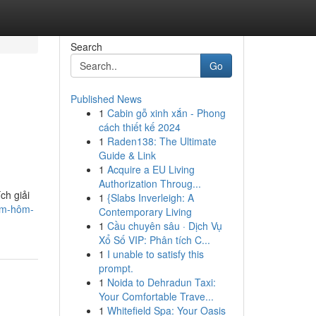
Search
Go
Published News
1
Cabin gỗ xinh xắn - Phong
cách thiết kế 2024
1
Raden138: The Ultimate
Guide & Link
1
Acquire a EU Living
Authorization Throug...
ch giải
1
{Slabs Inverleigh: A
ôm-hôm-
Contemporary Living
1
Cầu chuyên sâu · Dịch Vụ
Xổ Số VIP: Phân tích C...
1
I unable to satisfy this
prompt.
1
Noida to Dehradun Taxi:
Your Comfortable Trave...
1
Whitefield Spa: Your Oasis