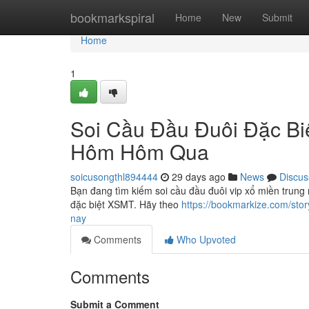
Home
bookmarkspiral
Home
New
Submit
Home
1
Soi Cầu Đầu Đuôi Đặc B
Hôm Hôm Qua
soicusongthl894444
29 days ago
News
Discus
Bạn đang tìm kiếm soi cầu đầu đuôi vip xổ miền trung n
đặc biệt XSMT. Hãy theo
https://bookmarkize.com/st
nay
Comments
Who Upvoted
Comments
Submit a Comment