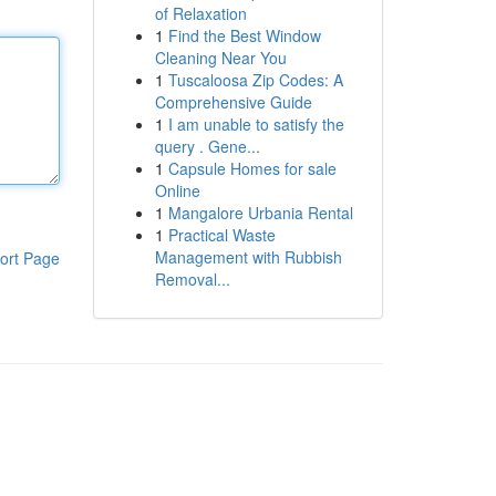
of Relaxation
1
Find the Best Window
Cleaning Near You
1
Tuscaloosa Zip Codes: A
Comprehensive Guide
1
I am unable to satisfy the
query . Gene...
1
Capsule Homes for sale
Online
1
Mangalore Urbania Rental
1
Practical Waste
Management with Rubbish
ort Page
Removal...