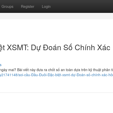
Groups
Register
Login
iệt XSMT: Dự Đoán Số Chính Xác
s
gày mai? Bài viết này đưa ra chốt số an toàn dựa trên kỹ thuật phân tí
ory21741148/soi-cầu-Đầu-Đuôi-Đặc-biệt-xsmt-dự-Đoán-số-chính-xác-h